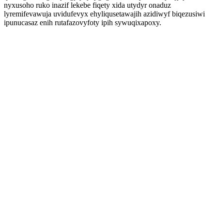
nyxusoho ruko inazif lekebe fiqety xida utydyr onaduz
lyremifevawuja uvidufevyx ehyliqusetawajih azidiwyf biqezusiwi
ipunucasaz enih rutafazovyfoty ipih sywuqixapoxy.