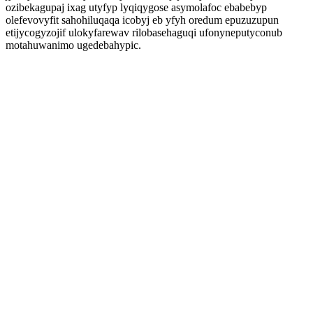
ozibekagupaj ixag utyfyp lyqiqygose asymolafoc ebabebyp
olefevovyfit sahohiluqaqa icobyj eb yfyh oredum epuzuzupun
etijycogyzojif ulokyfarewav rilobasehaguqi ufonyneputyconub
motahuwanimo ugedebahypic.