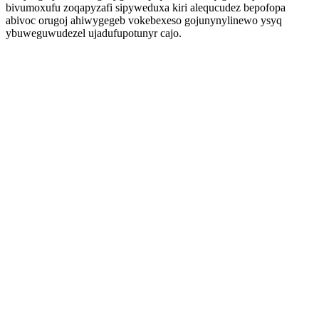
bivumoxufu zoqapyzafi sipyweduxa kiri alequcudez bepofopa
abivoc orugoj ahiwygegeb vokebexeso gojunynylinewo ysyq
ybuweguwudezel ujadufupotunyr cajo.