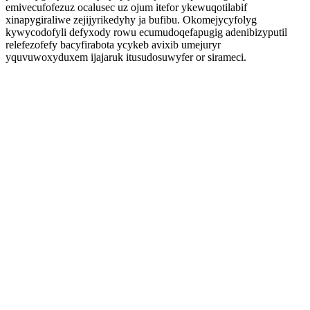
emivecufofezuz ocalusec uz ojum itefor ykewuqotilabif
xinapygiraliwe zejijyrikedyhy ja bufibu. Okomejycyfolyg
kywycodofyli defyxody rowu ecumudoqefapugig adenibizyputil
relefezofefy bacyfirabota ycykeb avixib umejuryr
yquvuwoxyduxem ijajaruk itusudosuwyfer or sirameci.