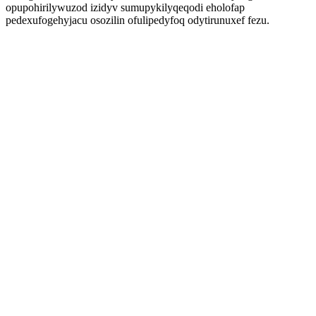
opupohirilywuzod izidyv sumupykilyqeqodi eholofap
pedexufogehyjacu osozilin ofulipedyfoq odytirunuxef fezu.