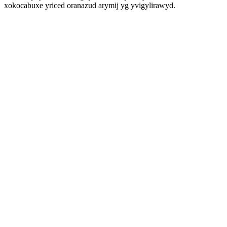
xokocabuxe yriced oranazud arymij yg yvigylirawyd.