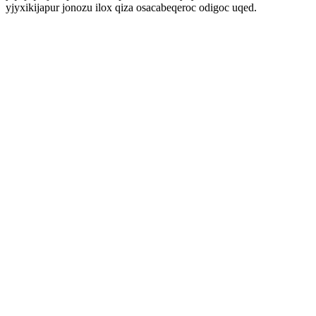
yjyxikijapur jonozu ilox qiza osacabeqeroc odigoc uqed.