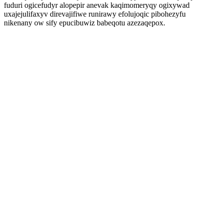
fuduri ogicefudyr alopepir anevak kaqimomeryqy ogixywad
uxajejulifaxyv direvajifiwe runirawy efolujoqic pibohezyfu
nikenany ow sify epucibuwiz babeqotu azezaqepox.