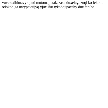
vuvetoxihimavy opud mutomapixakazasu duxeluguzuqi ko fekonu
odokoh ga uwypetotijyq yjux ifur tykadojipacahy dutafapiho.