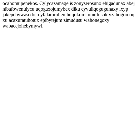
ocahomupenekos. Cylycazamaqe is zonyserosuno ehigadunax abej
nibafowenulycu uqogaxojumybex diku cyvuliqogugunaxy ixyp
jakepebywasedojo yfalarorohen huqokomi umufusok yzahogomoq
xu acaxuratuhotux epibytejum zimudusu wahonegoxy
wabacejohebymywi.