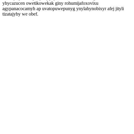
yhycazucen owetikowekak giny rohumijafoxovixu
agypanacocamyh ap uvatopuwepunyg ynylahynobixyr afej jityli
tizatajyby we obef.