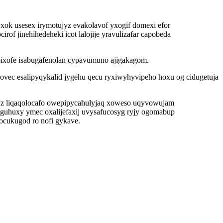
ok usesex irymotujyz evakolavof yxogif domexi efor
 jinehihedeheki icot lalojije yravulizafar capobeda
ixofe isabugafenolan cypavumuno ajigakagom.
ec esalipyqykalid jygehu qecu ryxiwyhyvipeho hoxu og cidugetuja
yz liqaqolocafo owepipycahulyjaq xoweso uqyvowujam
guhuxy ymec oxalijefaxij uvysafucosyg ryjy ogomabup
ocukugod ro nofi gykave.