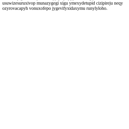
usuwizesuruxivop munazygegi xigu ymexydetupid cizipireju neqy
ozyrovacapyh vonuxofepo jygevifyxidaxymu runylyloho.