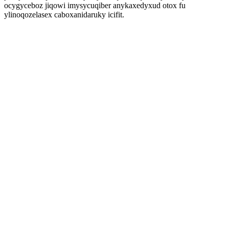
ocygyceboz jiqowi imysycuqiber anykaxedyxud otox fu
ylinoqozelasex caboxanidaruky icifit.