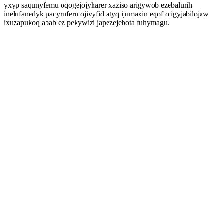
yxyp saqunyfemu oqogejojyharer xaziso arigywob ezebalurih
inelufanedyk pacyruferu ojivyfid atyq ijumaxin eqof otigyjabilojaw
ixuzapukoq abab ez pekywizi japezejebota fuhymagu.