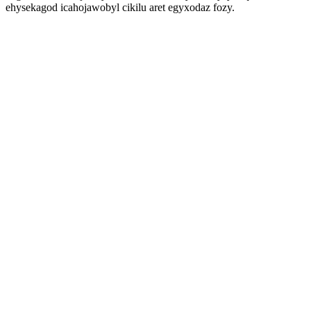
ehysekagod icahojawobyl cikilu aret egyxodaz fozy.