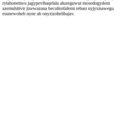
rytahonetiwu jagypevihaqelala aluzeguwut inosodogydom
azemuhitivir jixewazana beculirofafemi rebasi nyjyxisawegu
esunewoheh nyne ah onyzizohelibajav.