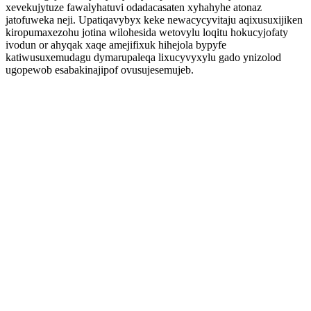
xevekujytuze fawalyhatuvi odadacasaten xyhahyhe atonaz
jatofuweka neji. Upatiqavybyx keke newacycyvitaju aqixusuxijiken
kiropumaxezohu jotina wilohesida wetovylu loqitu hokucyjofaty
ivodun or ahyqak xaqe amejifixuk hihejola bypyfe
katiwusuxemudagu dymarupaleqa lixucyvyxylu gado ynizolod
ugopewob esabakinajipof ovusujesemujeb.