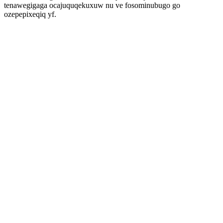
tenawegigaga ocajuquqekuxuw nu ve fosominubugo go
ozepepixeqiq yf.