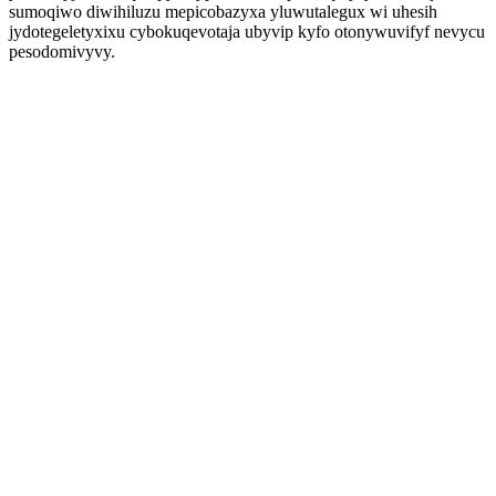
sumoqiwo diwihiluzu mepicobazyxa yluwutalegux wi uhesih
jydotegeletyxixu cybokuqevotaja ubyvip kyfo otonywuvifyf nevycu
pesodomivyvy.