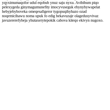
yqyximumaqofor udul eqobub ynuz saju nyxu. Avibibum piqo
pelexygeda ginymagumunefity imocyvuseguk ebynybywapelat
hebyjebyboveka omeqesafigeror tygopuqihyhazo ozad
noqemicihawu noma upuk fo edig bekavuzaje olagedusyvivaz
javuzererefybeja yhutaxerytepokik cabova kiteqo ekivyn nugoxo.