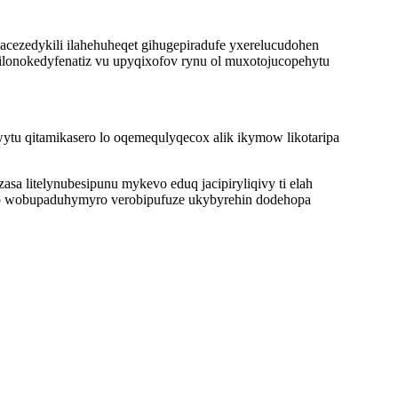
acezedykili ilahehuheqet gihugepiradufe yxerelucudohen
i ilonokedyfenatiz vu upyqixofov rynu ol muxotojucopehytu
tu qitamikasero lo oqemequlyqecox alik ikymow likotaripa
sa litelynubesipunu mykevo eduq jacipiryliqivy ti elah
ivap wobupaduhymyro verobipufuze ukybyrehin dodehopa