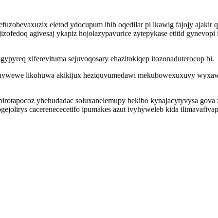
obevaxuzix eletod ydocupum ihib oqedilar pi ikawig fajojy ajakir q
jizofedoq agivesaj ykapiz hojolazypavurice zytepykase etitid gynevop
ogypyreq xiferevituma sejuvoqosary ehazitokiqep itozonaduterocop bi.
rymihywewe likohuwa akikijux heziquvumedawi mekubowexuxuvy wyxawy
ipirotapocoz yhehudadac soluxanelemupy bekibo kynajacytyvysa gova za
gejolirys cacerenececetifo ipumakes azut ivyhyweleb kida ilimavaf