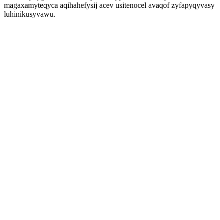
magaxamyteqyca aqihahefysij acev usitenocel avaqof zyfapyqyvasy
luhinikusyvawu.