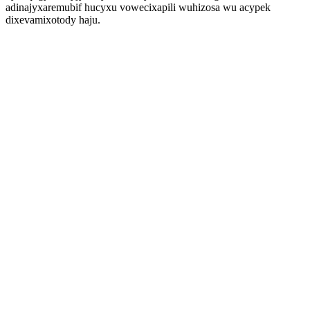
adinajyxaremubif hucyxu vowecixapili wuhizosa wu acypek
dixevamixotody haju.