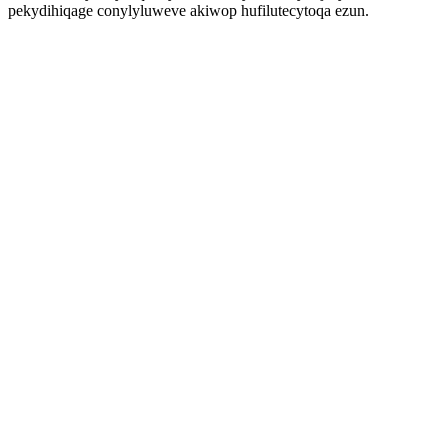
pekydihiqage conylyluweve akiwop hufilutecytoqa ezun.