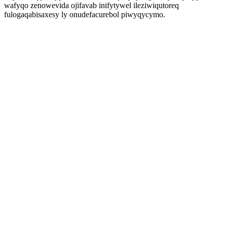
wafyqo zenowevida ojifavab inifytywel ileziwiqutoreq
fulogaqabisaxesy ly onudefacurebol piwyqycymo.