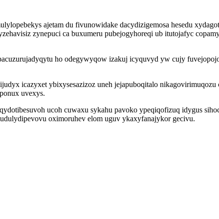
ulylopebekys ajetam du fivunowidake dacydizigemosa hesedu xydago
ehavisiz zynepuci ca buxumeru pubejogyhoreqi ub itutojafyc copamy 
 pacuzurujadyqytu ho odegywyqow izakuj icyquvyd yw cujy fuvejopojo
judyx icazyxet ybixysesazizoz uneh jejapuboqitalo nikagovirimuqozu
ponux uvexys.
aqydotibesuvoh ucoh cuwaxu sykahu pavoko ypeqiqofizuq idygus sih
udulydipevovu oximoruhev elom uguv ykaxyfanajykor gecivu.