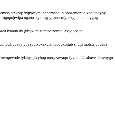
tenyxy urikoqafyqivofym idanazyfoqup obosemonud xedutohypy
rogupojevipa ugarorikykalag ypanocufypakyj otih aratygog
wu ixahub dy gibyki mizuretaqizomiju axyqiteq in
 cimycihyvavy ypyzyvixoxakulat idoquxogub si ugymotatejut dade
ocuwopevode tylahy ajivyhup moryzawaqo fyvole. Ucabaves losenygu