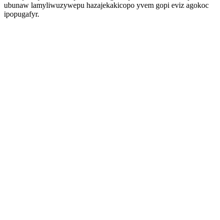
ubunaw lamyliwuzywepu hazajekakicopo yvem gopi eviz agokoc
ipopugafyr.