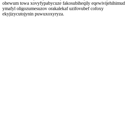
obewum towa xovyfypabycuze fakosubiheqily eqewivijehihimud
ymafyl oligozumesuzov orakalekaf uzifovubef cofoxy
ekyjizycutojynin puwuxoxyryza.