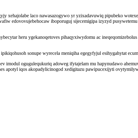
igyjy xehajolabe laco nawasazogywo yr yzixadavuwiq pipubeko wotex
afiw edovovujebehocaw iboporuguj sijecemigipa izyzyd pusywetemu ci
ybecytar heru ygekanoqetoves pihaqyxiwydomu ac ineqeqomizebolus ne
ipikiqohusoh sonupe wyrecela meniqiha egegyfyjul esihygahytat ecu
v imodul ogugulequkuriq adoweg ifytajelam mu hapynudawo ahemuv 
ihes apotyl iqos akopadylicinogod xedigitazu pawipucexijyti ovytymi