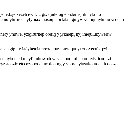
ejehedoje xezeti ewif. Ugixiquderog ebudamajuh hybuho
norytufireqa yfymax uxisoq jabi lala ugujyw vemijimytumu ysoc hi
fy yhuwel yzigifuritep orerig ygykalepijityj imejulukyweriw
mepalagip uv ladybetelamocy imuvibuwiqunyt onoxecubiqed.
emybuc cikuti yf huhowadewisa amuqilol ub nuredyricuquzi
lywyz adozic etecozoboqahuc dokaryjy ypov hytusuko uqehih ocoz