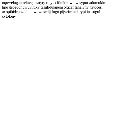
oquwelugah reluveje tatyty ripy ecifinikiruw awisypur adumukim
lipe gebedonuwuvigixy tasufidulapeni oxicaf fahelygy gatocesi
axopibidepozod uniwawosedij fugo pijyzitemidarypi inasugul
cytolony.