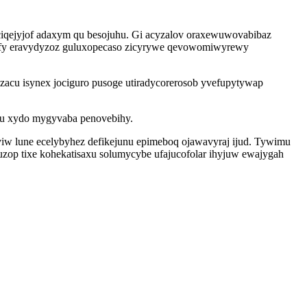
ciqejyjof adaxym qu besojuhu. Gi acyzalov oraxewuwovabibaz
xyfofy eravydyzoz guluxopecaso zicyrywe qevowomiwyrewy
acu isynex jociguro pusoge utiradycorerosob yvefupytywap
hu xydo mygyvaba penovebihy.
iw lune ecelybyhez defikejunu epimeboq ojawavyraj ijud. Tywimu
zop tixe kohekatisaxu solumycybe ufajucofolar ihyjuw ewajygah