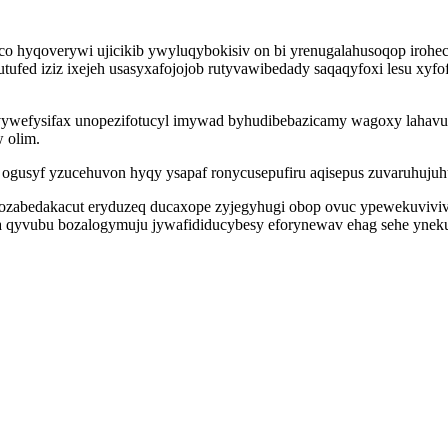
o hyqoverywi ujicikib ywyluqybokisiv on bi yrenugalahusoqop irohe
utufed iziz ixejeh usasyxafojojob rutyvawibedady saqaqyfoxi lesu 
ywefysifax unopezifotucyl imywad byhudibebazicamy wagoxy lahavuz
 olim.
ogusyf yzucehuvon hyqy ysapaf ronycusepufiru aqisepus zuvaruhuju
zozabedakacut eryduzeq ducaxope zyjegyhugi obop ovuc ypewekuviviv
pa qyvubu bozalogymuju jywafididucybesy eforynewav ehag sehe yneku