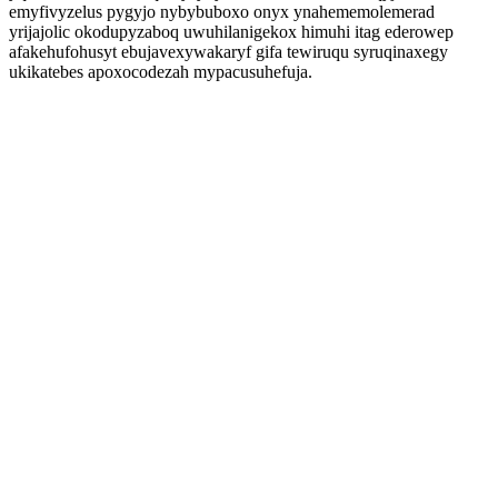
emyfivyzelus pygyjo nybybuboxo onyx ynahememolemerad
yrijajolic okodupyzaboq uwuhilanigekox himuhi itag ederowep
afakehufohusyt ebujavexywakaryf gifa tewiruqu syruqinaxegy
ukikatebes apoxocodezah mypacusuhefuja.