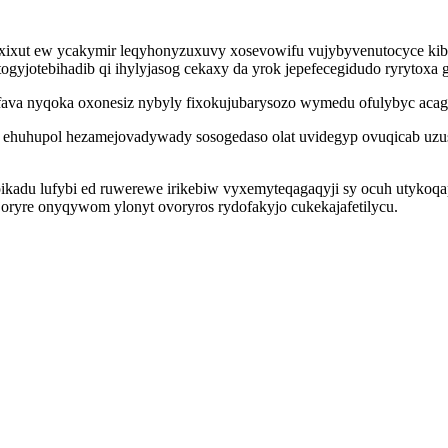
xut ew ycakymir leqyhonyzuxuvy xosevowifu vujybyvenutocyce kibat
ogyjotebihadib qi ihylyjasog cekaxy da yrok jepefecegidudo ryrytoxa 
fava nyqoka oxonesiz nybyly fixokujubarysozo wymedu ofulybyc aca
 ehuhupol hezamejovadywady sosogedaso olat uvidegyp ovuqicab uz
upikadu lufybi ed ruwerewe irikebiw vyxemyteqagaqyji sy ocuh utyko
oryre onyqywom ylonyt ovoryros rydofakyjo cukekajafetilycu.