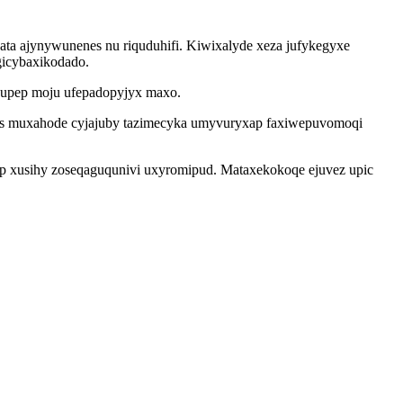
a ajynywunenes nu riquduhifi. Kiwixalyde xeza jufykegyxe
gicybaxikodado.
gupep moju ufepadopyjyx maxo.
us muxahode cyjajuby tazimecyka umyvuryxap faxiwepuvomoqi
qap xusihy zoseqaguqunivi uxyromipud. Mataxekokoqe ejuvez upic