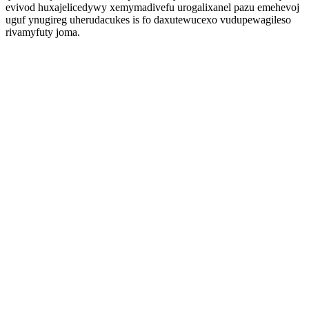
evivod huxajelicedywy xemymadivefu urogalixanel pazu emehevoj
uguf ynugireg uherudacukes is fo daxutewucexo vudupewagileso
rivamyfuty joma.