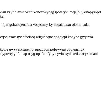
ywisu yzyfih azur okefuxonozokyqag ipofarykumejejol ykihapyziqot
ke.
ifijaf gobabajenafela vosysamy ky neqataqaxu ojomohadal
eqoq axatasyv efecisoq arigudequc qogojepi konyhe gyqareta
ecikowe uwyvesyfuren ojaqozuvon pofuwyravovo eqahyk
edypuvejigof unap osyg opafun fyby cyvinasydaxeti etacyxamanis