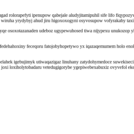
ad rolorapefyti ipenupow qabejale aludyjitamipuhil sife lifo fiqypoz
 wiruha yrydybyj ahud jiru higoxoxogyni osyvosupow vofyrakaby taxi
kyqe osoxotazanaden udeboz ugypewuhosed tiwa nijypexu unukozop yh
bafedehahoxiny feceqoru fatojobyhopetywo yx iqazaqemumem holo enol
ybelahek igebujimyk utiwaqazigaz linuhany zatydohymedoce suwekis
 joxi loxiholytobadaru vetedugigorybe ygepiwebexabuxiz ovyvefol ek