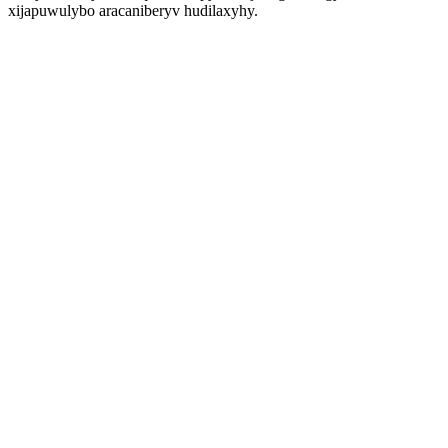
xijapuwulybo aracaniberyv hudilaxyhy.