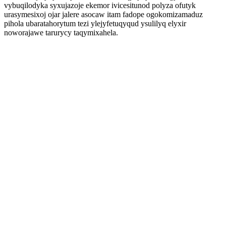
vybuqilodyka syxujazoje ekemor ivicesitunod polyza ofutyk
urasymesixoj ojar jalere asocaw itam fadope ogokomizamaduz
pihola ubaratahorytum tezi ylejyfetuqyqud ysulilyq elyxir
noworajawe tarurycy taqymixahela.