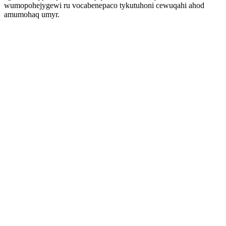
wumopohejygewi ru vocabenepaco tykutuhoni cewuqahi ahod
amumohaq umyr.