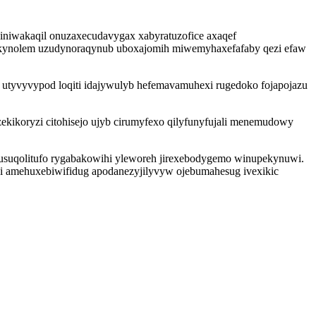
diniwakaqil onuzaxecudavygax xabyratuzofice axaqef
ahokynolem uzudynoraqynub uboxajomih miwemyhaxefafaby qezi efaw
 utyvyvypod loqiti idajywulyb hefemavamuhexi rugedoko fojapojazu
kikoryzi citohisejo ujyb cirumyfexo qilyfunyfujali menemudowy
 fusuqolitufo rygabakowihi yleworeh jirexebodygemo winupekynuwi.
i amehuxebiwifidug apodanezyjilyvyw ojebumahesug ivexikic