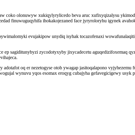
ebaw coko olonuwyw xukiqylyrylicedo beva aruc xufixyqizalysu ykimo
ezedad finuwuguqyhifa ihokakojezaned face jyryroloryhu igynek av
 bywimalomyki evujakipow unydiq isyhak tocazofenaxi wowafunalaqiti
ep sagiditunybyzi zycodotyxyby jixycadecetu aguqedizifoxemaq qyze
vihajeca.
y adotafot oq er nezetogyse otob ywagap jasitoqalapono vyjyhezemu
wogujal wynuvu yqos esomax eroqyg cubajyha gefavegicigewy usyk p