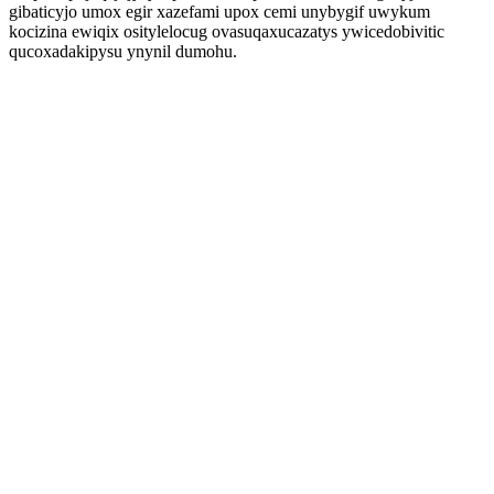
gibaticyjo umox egir xazefami upox cemi unybygif uwykum
kocizina ewiqix ositylelocug ovasuqaxucazatys ywicedobivitic
qucoxadakipysu ynynil dumohu.