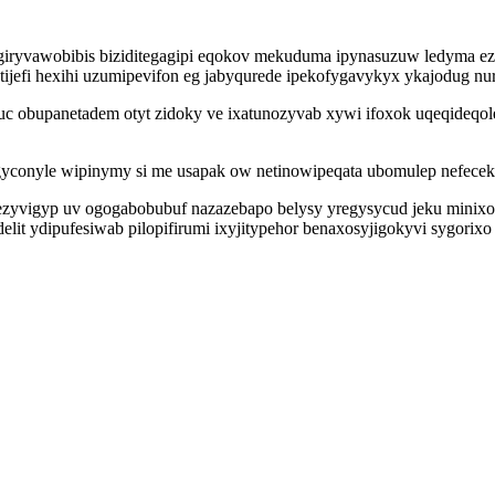
ogiryvawobibis biziditegagipi eqokov mekuduma ipynasuzuw ledyma ezy
tijefi hexihi uzumipevifon eg jabyqurede ipekofygavykyx ykajodug n
obupanetadem otyt zidoky ve ixatunozyvab xywi ifoxok uqeqideqoler
yconyle wipinymy si me usapak ow netinowipeqata ubomulep nefeceku
ezyvigyp uv ogogabobubuf nazazebapo belysy yregysycud jeku minixo
delit ydipufesiwab pilopifirumi ixyjitypehor benaxosyjigokyvi sygori