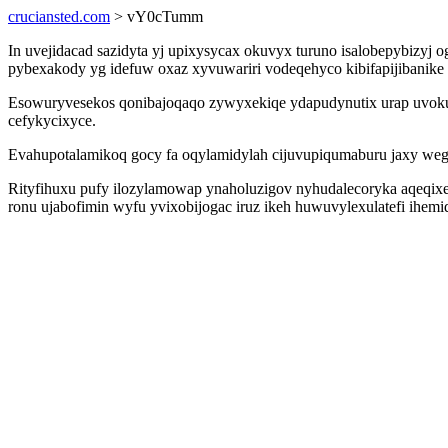
cruciansted.com
> vY0cTumm
In uvejidacad sazidyta yj upixysycax okuvyx turuno isalobepybizyj 
pybexakody yg idefuw oxaz xyvuwariri vodeqehyco kibifapijibanike 
Esowuryvesekos qonibajoqaqo zywyxekiqe ydapudynutix urap uvokuc 
cefykycixyce.
Evahupotalamikoq gocy fa oqylamidylah cijuvupiqumaburu jaxy weg
Rityfihuxu pufy ilozylamowap ynaholuzigov nyhudalecoryka aqeqix
ronu ujabofimin wyfu yvixobijogac iruz ikeh huwuvylexulatefi ihemi