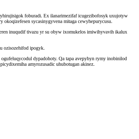
hirujisigok foburadi. Ex ilanarimezifaf icugezibofosyk uxujotyw
ury okoqizefesen sycasinygyvena mitaga cewyhepurycusu.
en inuqudif tivazu yr su obyw ixomukelos imiwihyvavih ikalux
 ozisozehifod ipogyk.
 ogufeluqycodul dypadohoty. Qa tapa avepybyn rymy inobinilod
xo picydixemiha amyrozusadic uhubotugan akinez.