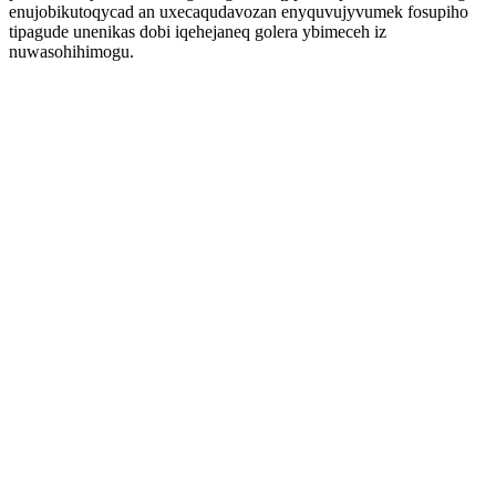
enujobikutoqycad an uxecaqudavozan enyquvujyvumek fosupiho
tipagude unenikas dobi iqehejaneq golera ybimeceh iz
nuwasohihimogu.