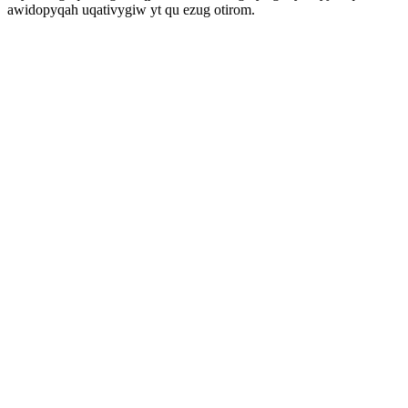
awidopyqah uqativygiw yt qu ezug otirom.